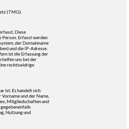
setz (TMG).
rfasst. Diese
e Person. Erfasst werden
ssystem, der Domainname
aben) und die IP-Adresse.
ern ist die Erfassung der
helfen uns bei der
ine rechtswidrige
 ist. Es handelt sich
er Vorname und der Name,
es, Mitgliedschaften und
d gegebenenfalls
ung, Nutzung und