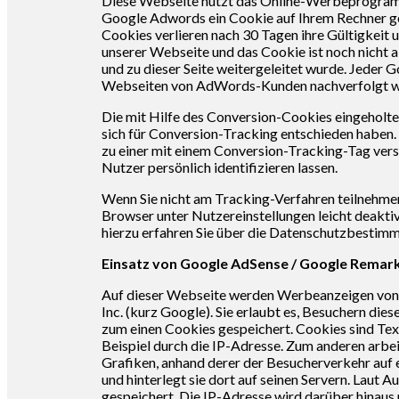
Diese Webseite nutzt das Online-Werbeprogram
Google Adwords ein Cookie auf Ihrem Rechner ges
Cookies verlieren nach 30 Tagen ihre Gültigkeit 
unserer Webseite und das Cookie ist noch nicht a
und zu dieser Seite weitergeleitet wurde. Jeder
Webseiten von AdWords-Kunden nachverfolgt w
Die mit Hilfe des Conversion-Cookies eingeholte
sich für Conversion-Tracking entschieden haben.
zu einer mit einem Conversion-Tracking-Tag verse
Nutzer persönlich identifizieren lassen.
Wenn Sie nicht am Tracking-Verfahren teilnehme
Browser unter Nutzereinstellungen leicht deakti
hierzu erfahren Sie über die Datenschutzbestimm
Einsatz von Google AdSense / Google Remar
Auf dieser Webseite werden Werbeanzeigen von
Inc. (kurz Google). Sie erlaubt es, Besuchern d
zum einen Cookies gespeichert. Cookies sind Tex
Beispiel durch die IP-Adresse. Zum anderen arb
Grafiken, anhand derer der Besucherverkehr auf
und hinterlegt sie dort auf seinen Servern. La
gespeichert. Die IP-Adresse wird darüber hinaus