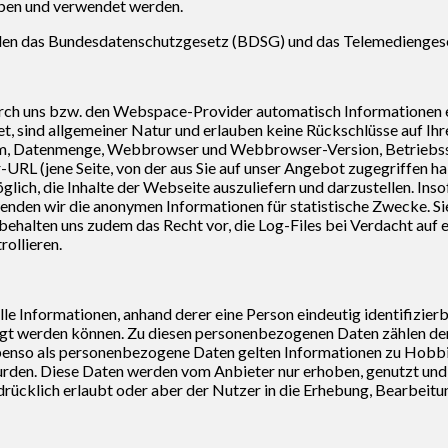
oben und verwendet werden.
lden das Bundesdatenschutzgesetz (BDSG) und das Telemedienge
rch uns bzw. den Webspace-Provider automatisch Informationen e
et, sind allgemeiner Natur und erlauben keine Rückschlüsse auf Ihr
tum, Datenmenge, Webbrowser und Webbrowser-Version, Betrieb
-URL (jene Seite, von der aus Sie auf unser Angebot zugegriffen h
lich, die Inhalte der Webseite auszuliefern und darzustellen. Insof
den wir die anonymen Informationen für statistische Zwecke. Sie 
ehalten uns zudem das Recht vor, die Log-Files bei Verdacht auf e
ollieren.
e Informationen, anhand derer eine Person eindeutig identifizierbar
olgt werden können. Zu diesen personenbezogenen Daten zählen d
enso als personenbezogene Daten gelten Informationen zu Hobbi
wurden. Diese Daten werden vom Anbieter nur erhoben, genutzt un
rücklich erlaubt oder aber der Nutzer in die Erhebung, Bearbeit