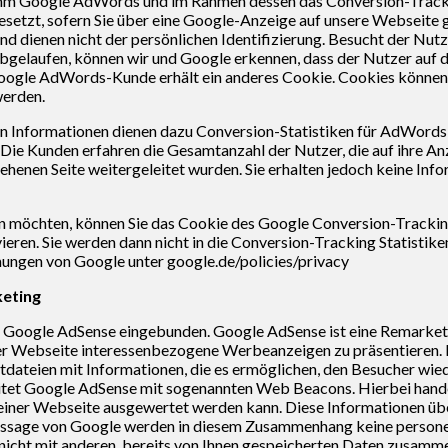
m Google AdWords und im Rahmen dessen das Conversion-Tracki
etzt, sofern Sie über eine Google-Anzeige auf unsere Webseite g
und dienen nicht der persönlichen Identifizierung. Besucht der Nut
bgelaufen, können wir und Google erkennen, dass der Nutzer auf d
 Google AdWords-Kunde erhält ein anderes Cookie. Cookies können 
erden.
n Informationen dienen dazu Conversion-Statistiken für AdWords-
 Die Kunden erfahren die Gesamtanzahl der Nutzer, die auf ihre An
henen Seite weitergeleitet wurden. Sie erhalten jedoch keine Info
n möchten, können Sie das Cookie des Google Conversion-Tracking
vieren. Sie werden dann nicht in die Conversion-Tracking Statist
ungen von Google unter google.de/policies/privacy
keting
 Google AdSense eingebunden. Google AdSense ist eine Remarket
ieser Webseite interessenbezogene Werbeanzeigen zu präsentieren
tdateien mit Informationen, die es ermöglichen, den Besucher wi
eitet Google AdSense mit sogenannten Web Beacons. Hierbei hande
 einer Webseite ausgewertet werden kann. Diese Informationen üb
ut Aussage von Google werden in diesem Zusammenhang keine pers
 nicht mit anderen, bereits von Ihnen gespeicherten Daten zusamme