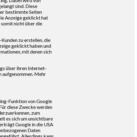
ng. Dabei wird von
elangt sind. Diese
zer bestimmte Seiten
ie Anzeige geklickt hat
somit nicht über die
Kunden zu erstellen, die
zeige geklickt haben und
rmationen, mit denen sich
s über ihren Internet-
iken aufgenommen. Mehr
ing-Funktion von Google
. Für diese Zwecke werden
ederzuerkennen, zum
lt es sich um unsichtbare
erträgt Google in die USA
onenbezogenen Daten
ngeführt. Allerdings kann